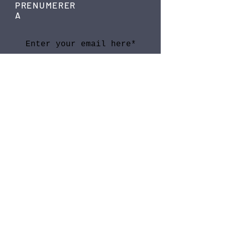
PRENUMERER
A
SKICKA
FÖLJ
Instagram
Spotify
KONTAKT