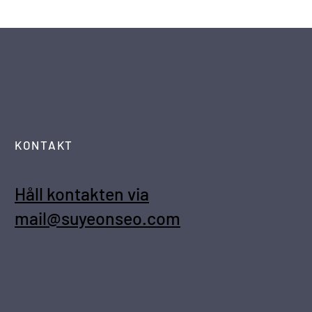
KONTAKT
Håll kontakten via
mail@suyeonseo.com