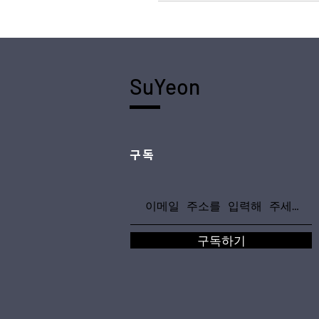
SuYeon
구독
구독하기