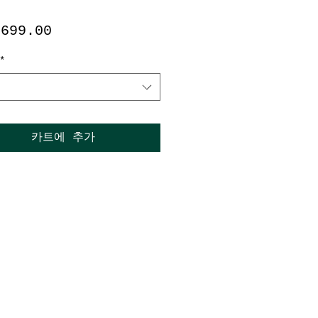
가
 699.00
격
*
카트에 추가