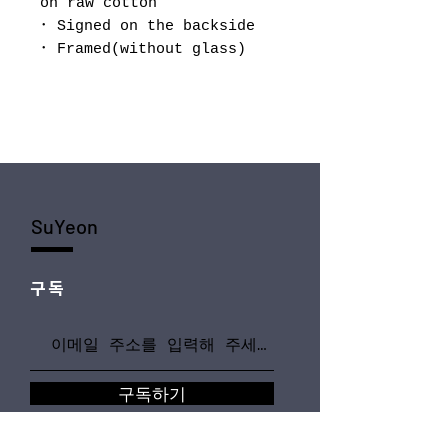
on raw cotton
･ Signed on the backside
･ Framed(without glass)
SuYeon
구독
구독하기